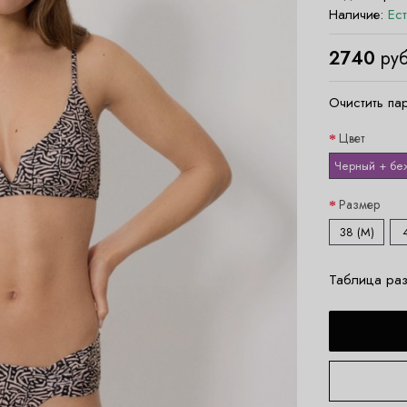
Наличие:
Ес
2740
руб
Очистить па
Цвет
Черный + бе
Размер
38 (M)
Таблица раз