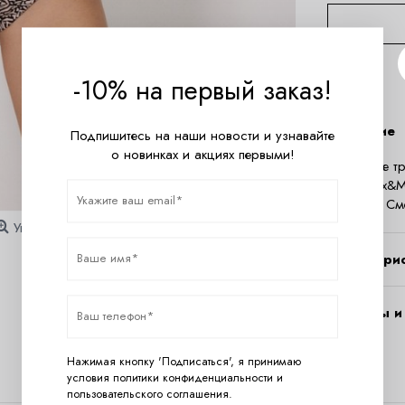
-10% на первый заказ!
Описание
Подпишитесь на наши новости и узнавайте
о новинках и акциях первыми!
Купальные т
серии Mix&M
посадка. См
Увеличить
Характери
Вопросы и 
Нажимая кнопку 'Подписаться', я принимаю
условия
политики конфиденциальности
и
пользовательского соглашения
.