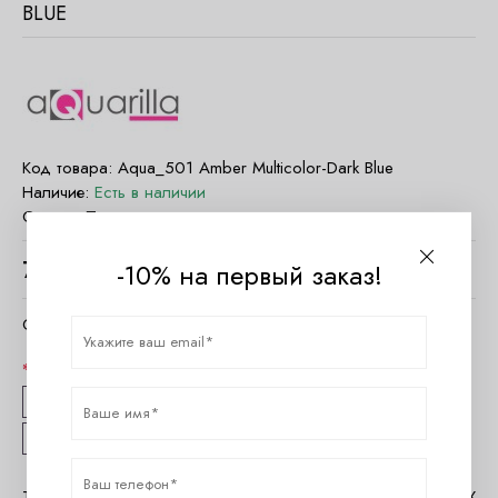
BLUE
Код товара:
Aqua_501 Amber Multicolor-Dark Blue
Наличие:
Есть в наличии
Страна:
Польша
7100
руб.
-10% на первый заказ!
Очистить параметры
Размер
36B
36C
38B
38C
38D
40B
40C
40D
42B
42C
Таблица размеров Aquarilla
Помощь в MAX