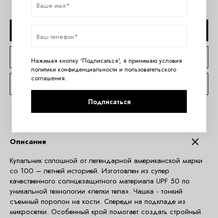
ДОБАВИТЬ В КОРЗИНУ
КУПИТЬ В 1 КЛИК
Нажимая кнопку 'Подписаться', я принимаю условия
политики конфиденциальности
и
пользовательского
соглашения
.
КОНСУЛЬТАЦИЯ ПО TELEGRAM
Подписаться
Описание
Купальник сплошной от легендарной американской марки
со 100 – летней историей. Изготовлен из супер
качественного солнцезащитного материала UPF 50 по
уникальной технологии «лепки тела». Чашка - тонкий
съемный поролон на кости. Спереди на подкладе из
микросетки. Особенный крой помогает создать стройный