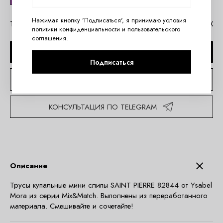
Нажимая кнопку 'Подписаться', я принимаю условия
Таблица размеров Ysabel Mora
Помощь в MAX
политики конфиденциальности
и
пользовательского
соглашения
.
ДОБАВИТЬ В КОРЗИНУ
Подписаться
КУПИТЬ В 1 КЛИК
КОНСУЛЬТАЦИЯ ПО TELEGRAM
Описание
Трусы купальные мини слипы SAINT PIERRE 82844 от Ysabel
Mora из серии Mix&Match. Выполнены из переработанного
материала. Смешивайте и сочетайте!