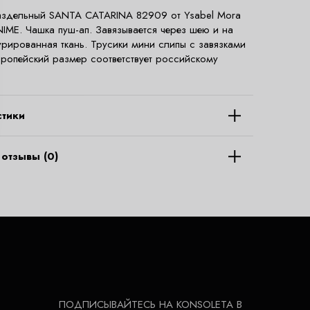
аздельный SANTA CATARINA 82909 от Ysabel Mora
NIME. Чашка пуш-ап. Завязывается через шею и на
турированная ткань. Трусики мини слипы с завязками
вропейский размер соответствует российскому
стики
отзывы (0)
ПОДПИСЫВАЙТЕСЬ НА KONSOLETA В