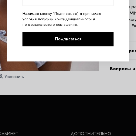
Купальник р
из серии MI
Нажимая кнопку 'Подписаться', я принимаю
спине. Текс
условия
политики конфиденциальности
и
пользовательского соглашения
.
по бокам. Е
размеру!
Подписаться
Характери
Вопросы и 
Увеличить
КАБИНЕТ
ДОПОЛНИТЕЛЬНО