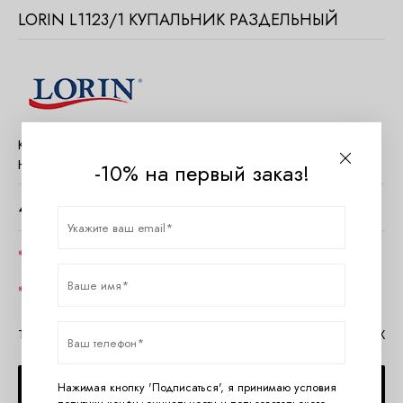
LORIN L1123/1 КУПАЛЬНИК РАЗДЕЛЬНЫЙ
Код товара:
554195
Наличие:
Нет в наличии
-10% на первый заказ!
4600
руб.
Цвет
Размер
Таблица размеров Lorin
Помощь в MAX
СООБЩИТЬ О ПОСТУПЛЕНИИ
Нажимая кнопку 'Подписаться', я принимаю условия