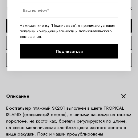
Таблица размеров Ava
Помощь в MAX
ДОБАВИТЬ В КОРЗИНУ
Нажимая кнопку 'Подписаться', я принимаю условия
политики конфиденциальности
и
пользовательского
соглашения
.
КУПИТЬ В 1 КЛИК
Подписаться
КОНСУЛЬТАЦИЯ ПО TELEGRAM
Описание
Бюстгальтер пляжный SK201 выполнен в цвете TROPICAL
ISLAND (тропический остров), с шитыми чашками на тонком
поролоне, на косточках, бретели регулируются по длине,
на спине металлическая застёжка цвета желтого золота в
виде ракушки. Пояс и чашки продублированы