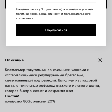
ДОБАВИТЬ В КОРЗИНУ
Нажимая кнопку 'Подписаться', я принимаю условия
политики конфиденциальности
и
пользовательского
КУПИТЬ В 1 КЛИК
соглашения
.
Подписаться
КОНСУЛЬТАЦИЯ ПО TELEGRAM
Описание
Бюстгальтер-треугольник со съемными чашками и
отстегивающимися регулируемыми бретелями,
стилизованными под ремешки. Выполнен из люксовой
ткани, с тактильным эффектом гладкого и легкого шелка,
которая быстро сохнет и сохраняет цвет.
Состав:
полиэстер 80%, эластан 20%