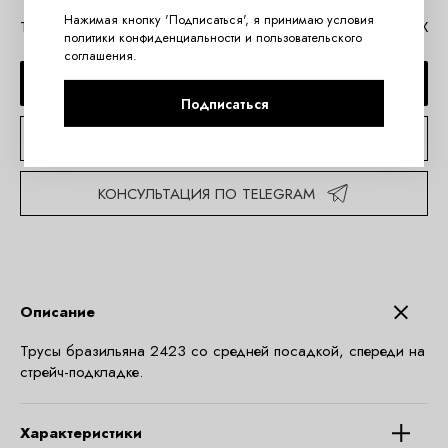
Нажимая кнопку 'Подписаться', я принимаю условия
Таблица размеров Akcent
Помощь в MAX
политики конфиденциальности
и
пользовательского
соглашения
.
ДОБАВИТЬ В КОРЗИНУ
Подписаться
КУПИТЬ В 1 КЛИК
КОНСУЛЬТАЦИЯ ПО TELEGRAM
Описание
Трусы бразильяна 2423 со средней посадкой, спереди на
стрейч-подкладке.
Характеристики