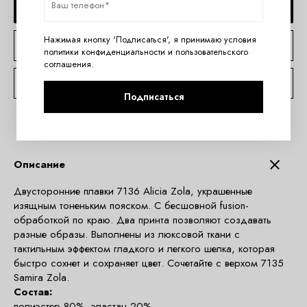
ДОБАВИТЬ В КОРЗИНУ
Нажимая кнопку 'Подписаться', я принимаю условия
КУПИТЬ В 1 КЛИК
политики конфиденциальности
и
пользовательского
соглашения
.
КОНСУЛЬТАЦИЯ ПО TELEGRAM
Подписаться
Описание
Двусторонние плавки 7136 Alicia Zola, украшенные
изящным тоненьким пояском. С бесшовной fusion-
обработкой по краю. Два принта позволяют создавать
разные образы. Выполнены из люксовой ткани с
тактильным эффектом гладкого и легкого шелка, которая
быстро сохнет и сохраняет цвет. Сочетайте с верхом 7135
Samira Zola.
Состав:
полиэстер 80%, эластан 20%