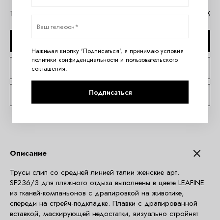
Таблица размеров Ava
Помощь в MAX
ДОБАВИТЬ В КОРЗИНУ
Нажимая кнопку 'Подписаться', я принимаю условия
политики конфиденциальности
и
пользовательского
КУПИТЬ В 1 КЛИК
соглашения
.
Подписаться
КОНСУЛЬТАЦИЯ ПО TELEGRAM
Описание
Трусы слип со средней линией талии женские арт.
SF236/3 для пляжного отдыха выполнены в цвете LEAFINE
из тканей-компаньонов с драпировкой на животике,
спереди на стрейч-подкладке. Плавки с драпированной
вставкой, маскирующей недостатки, визуально стройнят