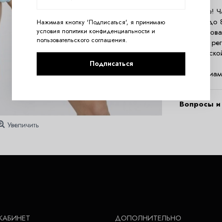
Внимание! Ч
типа бандо 
Нажимая кнопку 'Подписаться', я принимаю
условия
политики конфиденциальности
и
Поролоновая
пользовательского соглашения
.
Съемные рег
классическо
Состав:
Подписаться
90% полиам
Вопросы и 
Увеличить
КАБИНЕТ
ДОПОЛНИТЕЛЬНО