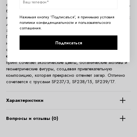
с шитыми мягкими чашками, на единой контурной косточке,
бретели регулируются по длине отстегиваются на спинке,
можно перекрещивать, декоративные кольца на бретельках
Нажимая кнопку 'Подписаться', я принимаю условия
политики конфиденциальности
и
пользовательского
добавляют изысканности и привлекают внимание, на спине
соглашения
.
завязки, фурнитура металлическая цвета желтого золота.
Перемычка бюстгальтера особенно привлекательна —
Подписаться
низкая, плавно закругленная и слегка приподнятая, она
сближает грудь, приподнимая ее и формируя ложбинку
естественным, но заметным образом. Яркий, красочный
принт сочетает экзотические цветы, ботанические мотивы и
геометрические фигуры, создавая привлекательную
композицию, которая прекрасно оттеняет загар. Отлично
сочетается с трусами SF237/3, SF238/15, SF239/17.
Характеристики
Вопросы и отзывы (0)