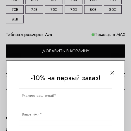
70E
75B
75C
75D
80B
80C
85B
Таблица размеров Ava
Помощь в MAX
ДОБАВИТЬ В КОРЗИНУ
КУПИТЬ В 1 КЛИК
-10% на первый заказ!
КОНСУЛЬТАЦИЯ ПО TELEGRAM
Описание
Бюстгальтер пляжный SK239 выполнен в цвете ROYAL WILD