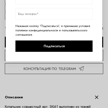
80E
80F
80G
80H
85C
85D
85E
85F
90E
95B
95C
Нажимая кнопку 'Подписаться', я принимаю условия
Таблица размеров Ava
Помощь в MAX
политики конфиденциальности
и
пользовательского
соглашения
.
ДОБАВИТЬ В КОРЗИНУ
Подписаться
КУПИТЬ В 1 КЛИК
КОНСУЛЬТАЦИЯ ПО TELEGRAM
Описание
Купальник совместный арт. SKJ61 выполнен из тканей