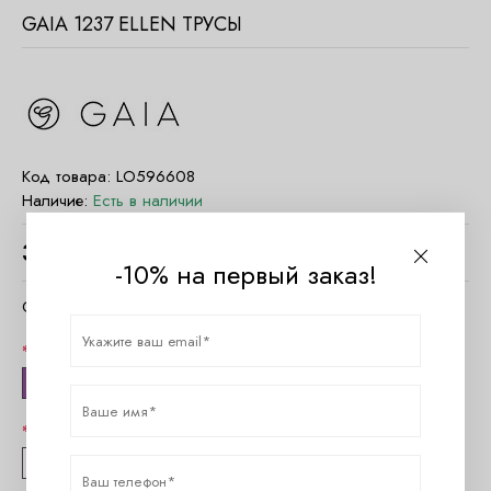
GAIA 1237 ELLEN ТРУСЫ
Код товара:
LO596608
Наличие:
Есть в наличии
3520
руб.
-10% на первый заказ!
Очистить параметры
Цвет
экрю
Размер
M
L
XL