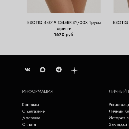
ESOTIQ 44019 CELEBRISY/00X Трусы
ESOTIQ
стринги
1670
руб.
ИНФОРМАЦИЯ
ЛИЧНЫЙ 
Контакты
Регистрац
О магазине
Личный Ка
Доставка
История з
Оплата
Закладки 