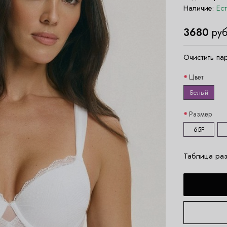
Наличие:
Ес
3680
руб
Очистить па
Цвет
Белый
Размер
65F
Таблица раз