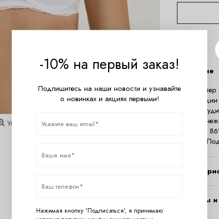
-10% на первый заказ!
Описание
Подпишитесь на наши новости и узнавайте
Бюстгальтер
о новинках и акциях первыми!
конструкции 
линию груди
покрыты неж
Увеличить
Кружево: 86
эластан. По
Характери
Вопросы и 
Нажимая кнопку 'Подписаться', я принимаю