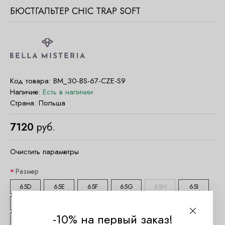
БЮСТГАЛЬТЕР CHIC TRAP SOFT
Код товара:
BM_30-BS-67-CZE-S9
Наличие:
Есть в наличии
Страна:
Польша
7120
руб.
Очистить параметры
Размер
65D
65E
65F
65G
65H
65I
65J
65K
70C
70D
70E
70F
-10% на первый заказ!
70G
70H
70I
70J
70K
75B