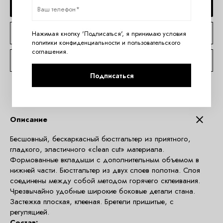
ДОБАВИТЬ В КОРЗИНУ
КУПИТЬ В 1 КЛИК
Нажимая кнопку 'Подписаться', я принимаю условия
политики конфиденциальности
и
пользовательского
соглашения
.
КОНСУЛЬТАЦИЯ ПО TELEGRAM
Подписаться
Описание
Бесшовный, бескаркасный бюстгальтер из приятного,
гладкого, эластичного «clean cut» материала.
Формованные вкладыши с дополнительным объемом в
нижней части. Бюстгальтер из двух слоев полотна. Слоя
соединены между собой методом горячего склеивания.
Чрезвычайно удобные широкие боковые детали стана.
Застежка плоская, клееная. Бретели пришитые, с
регуляцией.
Состав: