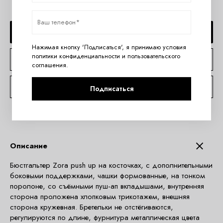
ДОБАВИТЬ В КОРЗИНУ
Нажимая кнопку 'Подписаться', я принимаю условия
политики конфиденциальности
и
пользовательского
КУПИТЬ В 1 КЛИК
соглашения
.
КОНСУЛЬТАЦИЯ ПО TELEGRAM
Подписаться
Описание
Бюстгальтер Zora push up на косточках, с дополнительными
боковыми поддержками, чашки формованные, на тонком
поролоне, со съёмными пуш-ап вкладышами, внутренняя
сторона проложена хлопковым трикотажем, внешняя
сторона кружевная. Бретельки не отстёгиваются,
регулируются по длине, фурнитура металлическая цвета