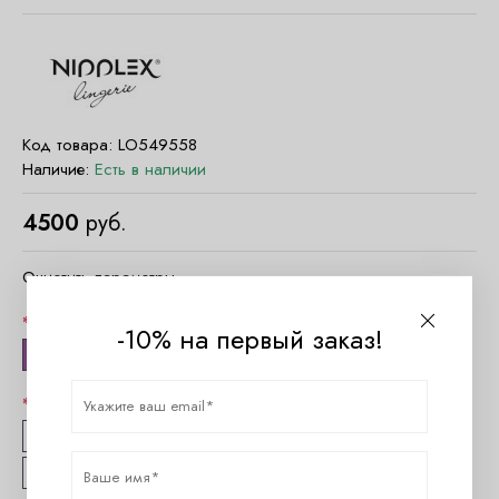
Код товара:
LO549558
Наличие:
Есть в наличии
4500
руб.
Очистить параметры
Цвет
-10% на первый заказ!
тауп
Размер
75C
75D
75E
80B
80C
80D
85B