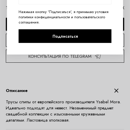
Таблица размеров Ysabel Mora
Помощь в MAX
Нажимая кнопку 'Подписаться', я принимаю условия
политики конфиденциальности
и
пользовательского
соглашения
.
ДОБАВИТЬ В КОРЗИНУ
Подписаться
КУПИТЬ В 1 КЛИК
КОНСУЛЬТАЦИЯ ПО TELEGRAM
Описание
Трусы слипы от европейского производителя Ysabel Mora.
Идеально подходят для невест. Незаменимый предмет
свадебной коллекции с изысканными кружевными
деталями. Ластовица хлопковая.