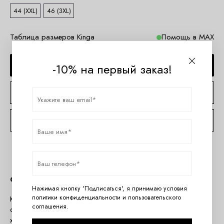
44 (XXL)
46 (3XL)
Таблица размеров Kinga
Помощь в MAX
ДОБАВИТЬ В КОРЗИНУ
-10% на первый заказ!
КУПИТЬ В 1 КЛИК
КОНСУЛЬТАЦИЯ ПО TELEGRAM
Описание
Нажимая кнопку 'Подписаться', я принимаю условия
политики конфиденциальности
и
пользовательского
Кружевные трусики слипы 1101/3-P LUNA комфортной
соглашения
.
средней посадки. Декор - золотые аксессуары. Ластовица
хлопковая. Изысканный дизайн и высокое качество