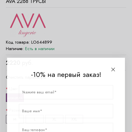
AVA 2268 ТРУСЫ
Код товара:
LO644899
Наличие:
Есть в наличии
2220
руб.
-10% на первый заказ!
Очистить параметры
Цвет
шоколад
Размер
M
L
XL
XXL