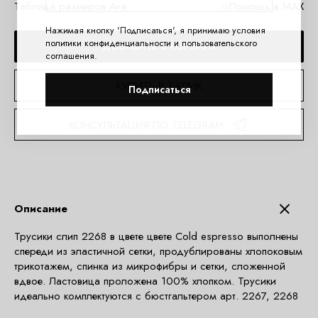
Таблица размеров Ava
Помощь в MAX
Нажимая кнопку 'Подписаться', я принимаю условия
политики конфиденциальности
и
пользовательского
ДОБАВИТЬ В КОРЗИНУ
соглашения
.
КУПИТЬ В 1 КЛИК
Подписаться
КОНСУЛЬТАЦИЯ ПО TELEGRAM
Описание
Трусики слип 2268 в цвете цвете Cold espresso выполнены
спереди из эластичной сетки, продублированы хлопоковым
трикотажем, спинка из микрофибры и сетки, сложенной
вдвое. Ластовица проложена 100% хлопком. Трусики
идеально комплектуются с бюстгальтером арт. 2267, 2268