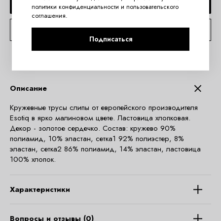
СООБЩИТЬ О ПОСТУПЛЕНИИ
политики конфиденциальности
и
пользовательского
соглашения
.
КОНСУЛЬТАЦИЯ ПО TELEGRAM
Подписаться
Описание
Кружевные трусы слипы от европейского производителя
Esotiq в ярко малиновом цвете. Ластовица хлопковая.
Декор - золотое сердечко. Состав: кружево 90%
полиамид, 10% эластан, сетка1 92% полиэстер, 8%
эластан, сетка2 86% полиамид, 14% эластан, ластовица
100% хлопок.
Характеристики
Вопросы и отзывы (0)