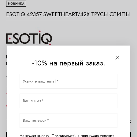
НОВИНКА
ESOTIQ 42357 SWEETHEART/42X ТРУСЫ СЛИПЫ
Код товара:
619418
-10% на первый заказ!
Наличие:
Нет в наличии
1730
руб.
Цвет
Размер
Таблица размеров Esotiq
Помощь в MAX
Нажимая кнопку 'Подписаться', я принимаю условия