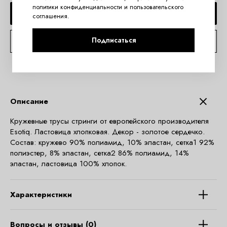
политики конфиденциальности
и
пользовательского
СООБЩИТЬ О ПОСТУПЛЕНИИ
соглашения
.
Подписаться
КОНСУЛЬТАЦИЯ ПО TELEGRAM
Описание
Кружевные трусы стринги от европейского производителя
Esotiq. Ластовица хлопковая. Декор - золотое сердечко.
Состав: кружево 90% полиамид, 10% эластан, сетка1 92%
полиэстер, 8% эластан, сетка2 86% полиамид, 14%
эластан, ластовица 100% хлопок.
Характеристики
Вопросы и отзывы (0)