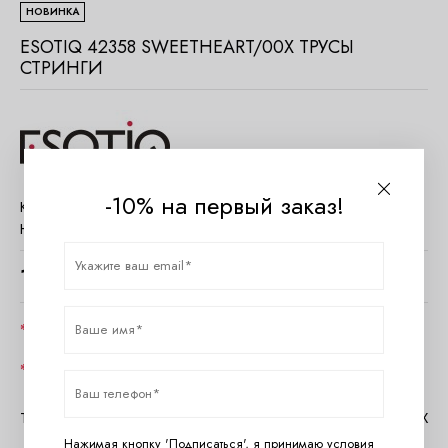
НОВИНКА
ESOTIQ 42358 SWEETHEART/00X ТРУСЫ
СТРИНГИ
-10% на первый заказ!
Код товара:
619419
Наличие:
Нет в наличии
1660
руб.
Цвет
Размер
Таблица размеров Esotiq
Помощь в MAX
Нажимая кнопку 'Подписаться', я принимаю условия