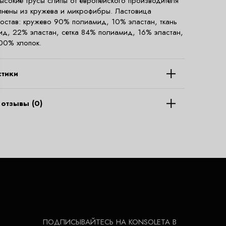
ысокие трусы слипы от европейского производителя
олнены из кружева и микрофибры. Ластовица
Состав: кружево 90% полиамид, 10% эластан, ткань
д, 22% эластан, сетка 84% полиамид, 16% эластан,
00% хлопок.
стики
отзывы (0)
ПОДПИСЫВАЙТЕСЬ НА KONSOLETA В