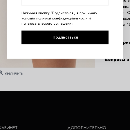
Кружевные в
Esotiq. Вып
хлопковая. 
Нажимая кнопку 'Подписаться', я принимаю
78% полиами
условия
политики конфиденциальности
и
пользовательского соглашения
.
ластовица 1
Подписаться
Характери
Вопросы и 
Увеличить
КАБИНЕТ
ДОПОЛНИТЕЛЬНО