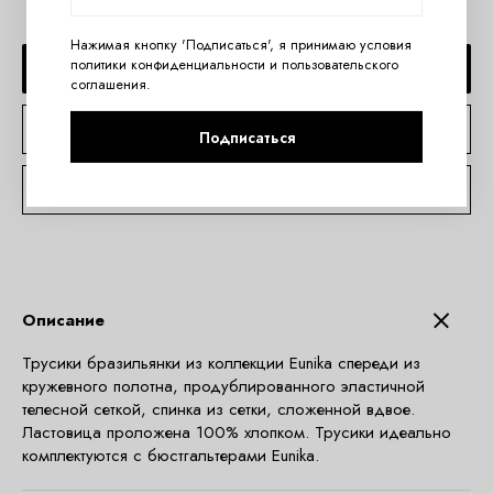
Нажимая кнопку 'Подписаться', я принимаю условия
политики конфиденциальности
и
пользовательского
ДОБАВИТЬ В КОРЗИНУ
соглашения
.
КУПИТЬ В 1 КЛИК
Подписаться
КОНСУЛЬТАЦИЯ ПО TELEGRAM
Описание
Трусики бразильянки из коллекции Eunika спереди из
кружевного полотна, продублированного эластичной
телесной сеткой, спинка из сетки, сложенной вдвое.
Ластовица проложена 100% хлопком. Трусики идеально
комплектуются с бюстгальтерами Eunika.