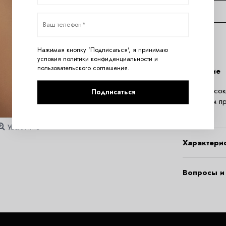
Нажимая кнопку 'Подписаться', я принимаю
условия
политики конфиденциальности
и
пользовательского соглашения
.
Описание
Трусы высок
Подписаться
животным пр
колечко.
Увеличить
Характери
Вопросы и 