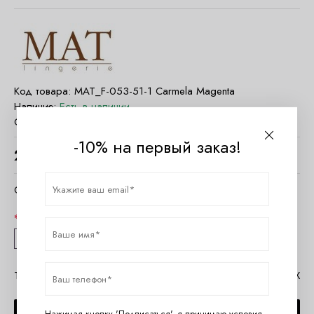
Код товара:
MAT_F-053-51-1 Carmela Magenta
Наличие:
Есть в наличии
Страна:
Польша
-10% на первый заказ!
2500
руб.
Очистить параметры
Размер
38
40
Таблица размеров MAT
Помощь в MAX
Нажимая кнопку 'Подписаться', я принимаю условия