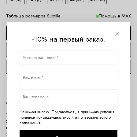
Таблица размеров Subtille
Помощь в MAX
ДОБАВИТЬ В КОРЗИНУ
-10% на первый заказ!
КУПИТЬ В 1 КЛИК
КОНСУЛЬТАЦИЯ ПО TELEGRAM
Описание
Нажимая кнопку 'Подписаться', я принимаю условия
Трусы слипы YASMIN от европейского производителя
политики конфиденциальности
и
пользовательского
Subtille. Модель средней посадки, выполнена из нежного
соглашения
.
кружева, микротюля и микрофибры. Хлопковая ластовица.
Золотые детали.