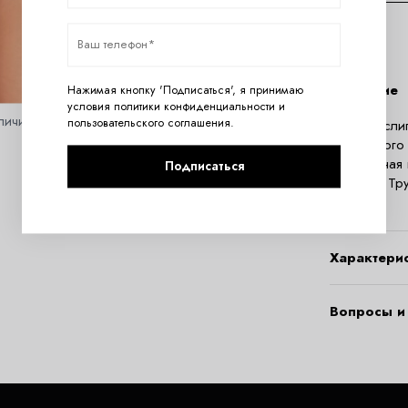
Описание
Нажимая кнопку 'Подписаться', я принимаю
условия
политики конфиденциальности
и
личить
пользовательского соглашения
.
Трусики сли
эластичного
V-образная 
Подписаться
хлопком. Тр
Zora.
Характери
Вопросы и 