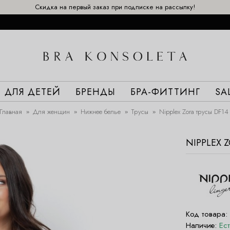
Скидка на первый заказ при подписке на рассылку!
ДЛЯ ДЕТЕЙ
БРЕНДЫ
БРА-ФИТТИНГ
SA
Главная
Для женщин
Нижнее белье
Трусы
Nipplex Zora трусы DF14
NIPPLEX 
Код товара:
Наличие:
Ес