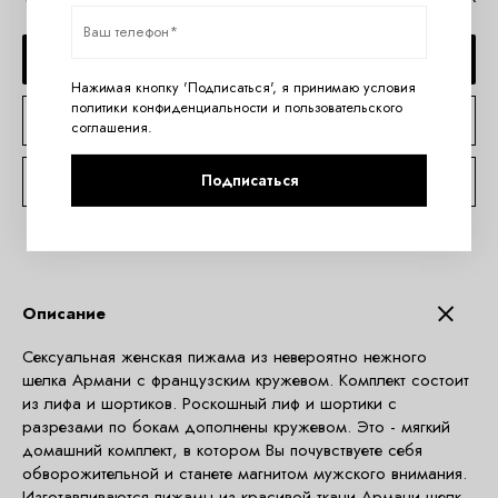
ДОБАВИТЬ В КОРЗИНУ
Нажимая кнопку 'Подписаться', я принимаю условия
политики конфиденциальности
и
пользовательского
КУПИТЬ В 1 КЛИК
соглашения
.
Подписаться
КОНСУЛЬТАЦИЯ ПО TELEGRAM
Описание
Сексуальная женская пижама из невероятно нежного
шелка Армани с французским кружевом. Комплект состоит
из лифа и шортиков. Роскошный лиф и шортики с
разрезами по бокам дополнены кружевом. Это - мягкий
домашний комплект, в котором Вы почувствуете себя
обворожительной и станете магнитом мужского внимания.
Изготавливаются пижамы из красивой ткани Армани шелк.