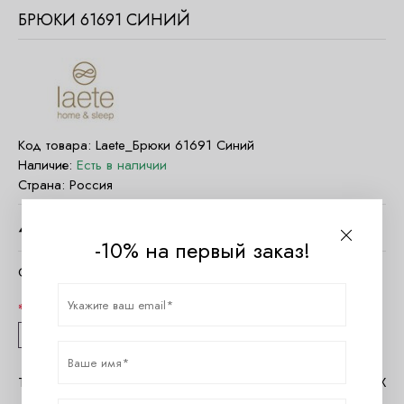
БРЮКИ 61691 СИНИЙ
Код товара:
Laete_Брюки 61691 Синий
Наличие:
Есть в наличии
Страна:
Россия
4840
руб.
-10% на первый заказ!
Очистить параметры
Размер
XS
S
M
L
XL
Таблица размеров Laete
Помощь в MAX