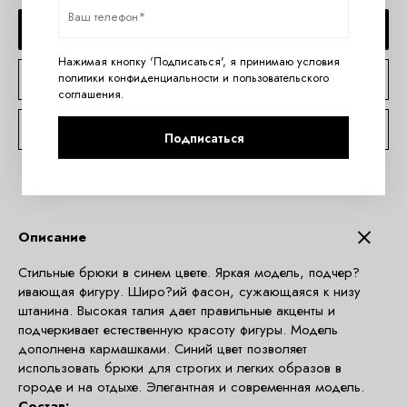
ДОБАВИТЬ В КОРЗИНУ
Нажимая кнопку 'Подписаться', я принимаю условия
политики конфиденциальности
и
пользовательского
КУПИТЬ В 1 КЛИК
соглашения
.
КОНСУЛЬТАЦИЯ ПО TELEGRAM
Подписаться
Описание
Стильные брюки в синем цвете. Яркая модель, подчер?
ивающая фигуру. Широ?ий фасон, сужающаяся к низу
штанина. Высокая талия дает правильные акценты и
подчеркивает естественную красоту фигуры. Модель
дополнена кармашками. Синий цвет позволяет
использовать брюки для строгих и легких образов в
городе и на отдыхе. Элегантная и современная модель.
Состав: