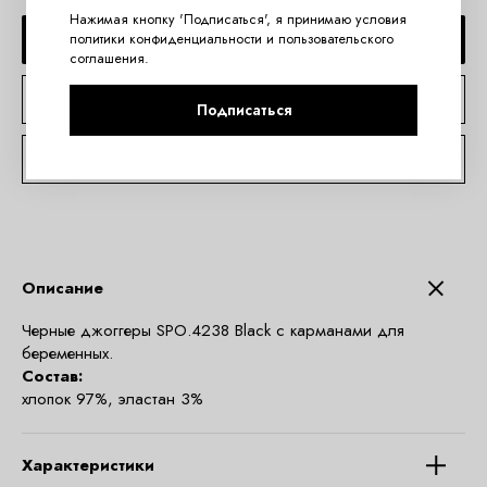
Нажимая кнопку 'Подписаться', я принимаю условия
ДОБАВИТЬ В КОРЗИНУ
политики конфиденциальности
и
пользовательского
соглашения
.
КУПИТЬ В 1 КЛИК
Подписаться
КОНСУЛЬТАЦИЯ ПО TELEGRAM
Описание
Черные джоггеры SPO.4238 Black с карманами для
беременных.
Состав:
хлопок 97%, эластан 3%
Характеристики