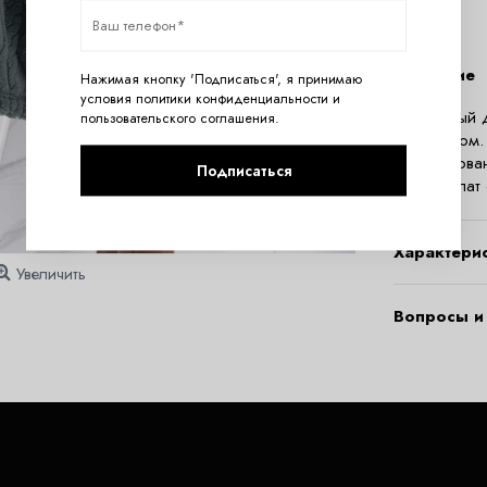
Описание
Нажимая кнопку 'Подписаться', я принимаю
условия
политики конфиденциальности
и
Необычный д
пользовательского соглашения
.
капюшоном. 
декорирован
Подписаться
вязку. Халат
Характери
Увеличить
Вопросы и 