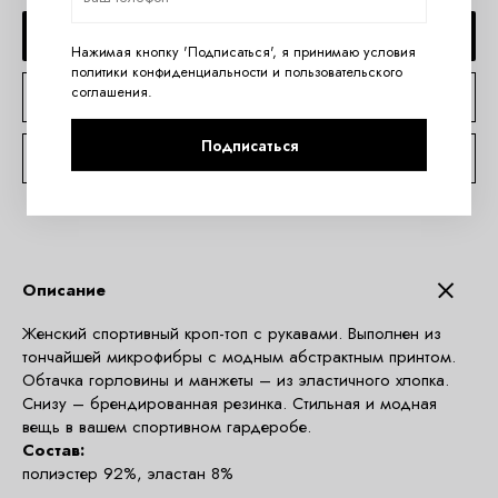
ДОБАВИТЬ В КОРЗИНУ
Нажимая кнопку 'Подписаться', я принимаю условия
политики конфиденциальности
и
пользовательского
соглашения
.
КУПИТЬ В 1 КЛИК
Подписаться
КОНСУЛЬТАЦИЯ ПО TELEGRAM
Описание
Женский спортивный кроп-топ с рукавами. Выполнен из
тончайшей микрофибры с модным абстрактным принтом.
Обтачка горловины и манжеты – из эластичного хлопка.
Снизу – брендированная резинка. Стильная и модная
вещь в вашем спортивном гардеробе.
Состав:
полиэстер 92%, эластан 8%