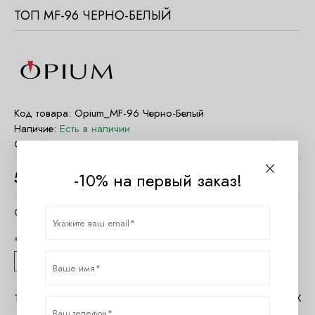
ТОП MF-96 ЧЕРНО-БЕЛЫЙ
Код товара:
Opium_MF-96 Черно-Белый
Наличие:
Есть в наличии
Страна:
Кнр
-10% на первый заказ!
5940
руб.
Очистить параметры
Размер
S
M
L
XL
Таблица размеров Opium
Помощь в MAX