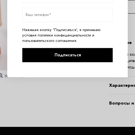
Нажимая кнопку 'Подписаться', я принимаю
условия
политики конфиденциальности
и
пользовательского соглашения
.
Описание
Нежная и ко
Подписаться
производите
мягкого мод
Увеличить
Характери
Вопросы и 