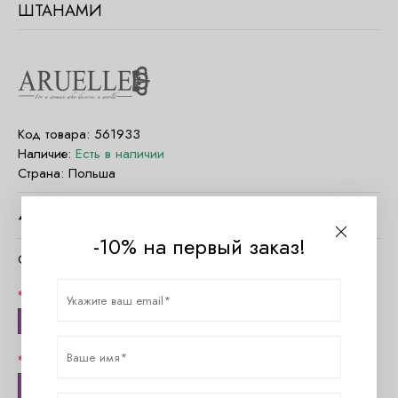
ШТАНАМИ
Код товара:
561933
Наличие:
Есть в наличии
Страна:
Польша
4260
руб.
-10% на первый заказ!
Очистить параметры
Цвет
св. Розовый + графит
Размер
34(XS)