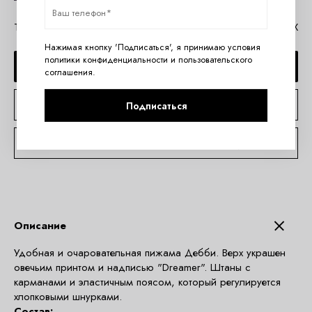
Таблица размеров Aruelle
Помощь в MAX
Нажимая кнопку 'Подписаться', я принимаю условия
политики конфиденциальности
и
пользовательского
ДОБАВИТЬ В КОРЗИНУ
соглашения
.
КУПИТЬ В 1 КЛИК
Подписаться
КОНСУЛЬТАЦИЯ ПО TELEGRAM
Описание
Удобная и очаровательная пижама Дебби. Верх украшен
овечьим принтом и надписью "Dreamer". Штаны c
карманами и эластичным поясом, который регулируется
хлопковыми шнурками.
Состав: