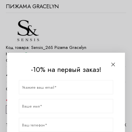
ПИЖАМА GRACELYN
Код товара:
Sensis_26S Pizama Gracelyn
Наличие:
Есть в наличии
Страна:
Польша
-10% на первый заказ!
4300
руб.
Очистить параметры
Размер
S
M
L
XL
XXL
Таблица размеров Sensis
Помощь в MAX