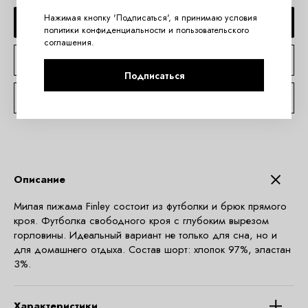
Нажимая кнопку 'Подписаться', я принимаю условия
ДОБАВИТЬ В КОРЗИНУ
политики конфиденциальности
и
пользовательского
соглашения
.
КУПИТЬ В 1 КЛИК
Подписаться
КОНСУЛЬТАЦИЯ ПО TELEGRAM
Описание
Милая пижама Finley состоит из футболки и брюк прямого
кроя. Футболка свободного кроя с глубоким вырезом
горловины. Идеальный вариант не только для сна, но и
для домашнего отдыха. Состав шорт: хлопок 97%, эластан
3%.
Характеристики