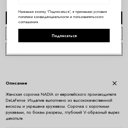
Нажимая кнопку 'Подписаться', я принимаю условия
политики конфиденциальности
и
пользовательского
ДОБАВИТЬ В КОРЗИНУ
соглашения
.
КУПИТЬ В 1 КЛИК
Подписаться
КОНСУЛЬТАЦИЯ ПО TELEGRAM
Описание
Женская сорочка NADIA от европейского производителя
DeLaFense. Изделие выполнено из высококачественной
вискозы и украшена кружевом. Сорочка с короткими
рукавами, по бокам разрезы, глубокий V-образный вырез
декольте.