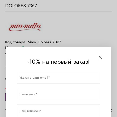
DOLORES 7367
Код товара:
Mam_Dolores 7367
Наличие:
Есть в наличии
Страна:
Италия
-10% на первый заказ!
4060
руб.
Очистить параметры
Размер
S
Таблица размеров Mia-Mella
Помощь в MAX