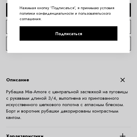
Нажимая кнопку 'Подписаться', я принимаю условия
ДОБАВИТЬ В КОРЗИНУ
политики конфиденциальности
и
пользовательского
соглашения
.
КУПИТЬ В 1 КЛИК
Подписаться
КОНСУЛЬТАЦИЯ ПО TELEGRAM
Описание
Рубашка Mia-Amore с центральной застежкой на пуговицы
с рукавами длиной 3/4, выполнена из принтованного
искусственного шелкового полотна с атласным блеском.
Борт и воротник рубашки декорированы контрастным
кантом.
Характеристики