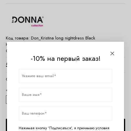
Код товара:
Don_Kristina long nightdress Black
Наличие:
Есть в наличии
Страна:
Польша
-10% на первый заказ!
5400
руб.
Очистить параметры
Размер
S
M
L
XL
ДОБАВИТЬ В КОРЗИНУ
Нажимая кнопку 'Подписаться', я принимаю условия