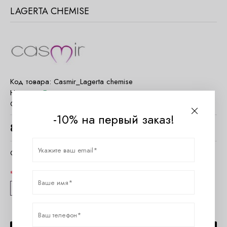
LAGERTA CHEMISE
Код товара:
Casmir_Lagerta chemise
Наличие:
Есть в наличии
Страна:
Польша
-10% на первый заказ!
8160
руб.
Очистить параметры
Размер
S/M
L/XL
XXL/3XL