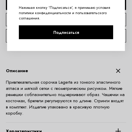
ДОБАВИТЬ В КОРЗИНУ
Нажимая кнопку 'Подписаться', я принимаю условия
политики конфиденциальности
и
пользовательского
соглашения
.
КУПИТЬ В 1 КЛИК
Подписаться
КОНСУЛЬТАЦИЯ ПО TELEGRAM
Описание
Привлекательная сорочка Lagerta из тонкого эластичного
атласа и мягкой сетки с геометрическим рисунком. Мягкие
ремешки соблазнительно подчеркивают образ. Чашечки на
косточках, бретели регулируются по длине. Стринги входят
в комплект. Изделие упаковано в красивую плотную
коробку.
Характеристики