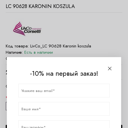
LC 90628 KARONIN KOSZULA
Код товара:
LivCo_LC 90628 Karonin koszula
Наличие:
Есть в наличии
Страна:
Польша
-10% на первый заказ!
2420
руб.
Очистить параметры
Размер
S/M
L/XL