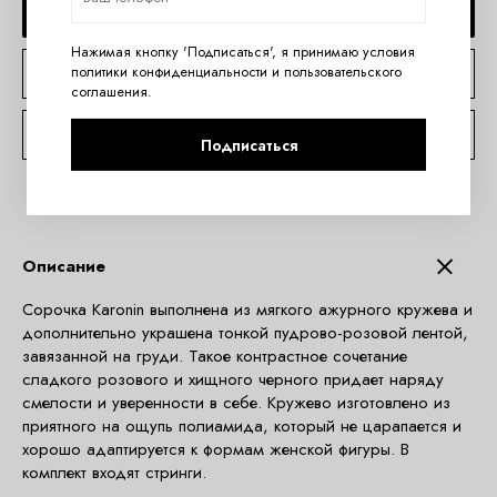
ДОБАВИТЬ В КОРЗИНУ
Нажимая кнопку 'Подписаться', я принимаю условия
политики конфиденциальности
и
пользовательского
КУПИТЬ В 1 КЛИК
соглашения
.
КОНСУЛЬТАЦИЯ ПО TELEGRAM
Подписаться
Описание
Сорочка Karonin выполнена из мягкого ажурного кружева и
дополнительно украшена тонкой пудрово-розовой лентой,
завязанной на груди. Такое контрастное сочетание
сладкого розового и хищного черного придает наряду
смелости и уверенности в себе. Кружево изготовлено из
приятного на ощупь полиамида, который не царапается и
хорошо адаптируется к формам женской фигуры. В
комплект входят стринги.