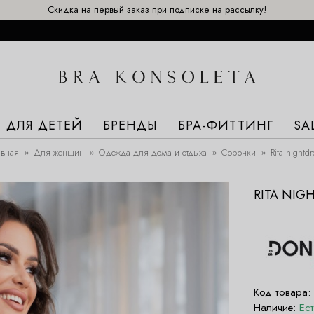
Скидка на первый заказ при подписке на рассылку!
ДЛЯ ДЕТЕЙ
БРЕНДЫ
БРА-ФИТТИНГ
SA
авная
Для женщин
Одежда для дома и отдыха
Сорочки
Rita nightdr
RITA NIG
Код товара:
Наличие:
Ес