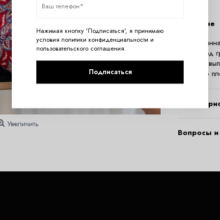
Описание
Нажимая кнопку 'Подписаться', я принимаю
условия
политики конфиденциальности
и
Принтованна
пользовательского соглашения
.
колен, под 
Изделие вып
Подписаться
красивую пл
Характери
Увеличить
Вопросы и 