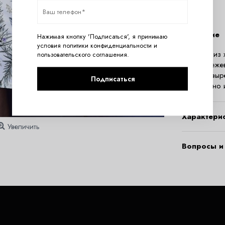
Описание
Нажимая кнопку 'Подписаться', я принимаю
условия
политики конфиденциальности
и
Сорочка из 
пользовательского соглашения
.
хлопка беже
круглым выр
Подписаться
женственно 
Характери
Увеличить
Вопросы и 