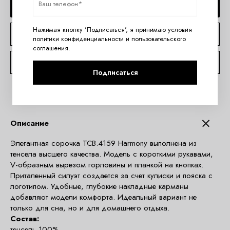
ДОБАВИТЬ В КОРЗИНУ
Нажимая кнопку 'Подписаться', я принимаю условия
КУПИТЬ В 1 КЛИК
политики конфиденциальности
и
пользовательского
соглашения
.
КОНСУЛЬТАЦИЯ ПО TELEGRAM
Подписаться
Описание
Элегантная сорочка TCB.4159 Harmony выполнена из
тенсела высшего качества. Модель с короткими рукавами,
V-образным вырезом горловины и планкой на кнопках.
Приталенный силуэт создается за счет кулиски и пояска с
логотипом. Удобные, глубокие накладные карманы
добавляют модели комфорта. Идеальный вариант не
только для сна, но и для домашнего отдыха.
Состав:
тенсель 100%