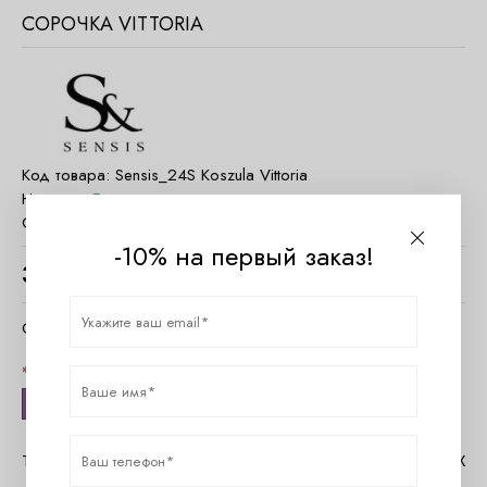
СОРОЧКА VITTORIA
Код товара:
Sensis_24S Koszula Vittoria
Наличие:
Есть в наличии
Страна:
Польша
-10% на первый заказ!
3620
руб.
Очистить параметры
Размер
S
Таблица размеров Sensis
Помощь в MAX