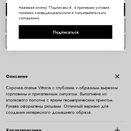
Нажимая кнопку 'Подписаться', я принимаю условия
ДОБАВИТЬ В КОРЗИНУ
политики конфиденциальности
и
пользовательского
соглашения
.
КУПИТЬ В 1 КЛИК
Подписаться
КОНСУЛЬТАЦИЯ ПО TELEGRAM
Описание
Сорочка-платье Vittoria с глубоким v-образным вырезом
горловины и приталенным силуэтом. Выполнена из
хлопкового полотна с ярким геометрическим принтом.
Рукава оформлены рюшами. Отличный вариант для
создания интересного домашнего образа.
Характеристики