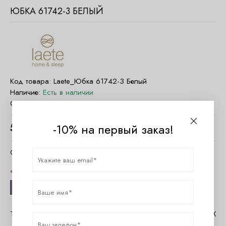
ЮБКА 61742-3 БЕЛЫЙ
Код товара:
Laete_Юбка 61742-3 Белый
Наличие:
Есть в наличии
Страна:
Россия
-10% на первый заказ!
5940
руб.
Очистить параметры
Размер
XS
Таблица размеров Laete
Помощь в MAX