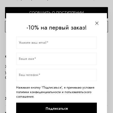
СООБЩИТЬ О ПОСТУПЛЕНИИ
-10% на первый заказ!
КОНСУЛЬТАЦИЯ ПО TELEGRAM
Описание
Женские бесшовные трусики слип с низкой посадкой и
узким бочком. Ластовица хлопковая.
Состав: 90
% хлопок, 10% эластан
.
Нажимая кнопку 'Подписаться', я принимаю условия
политики конфиденциальности
и
пользовательского
соглашения
.
Характеристики
Подписаться