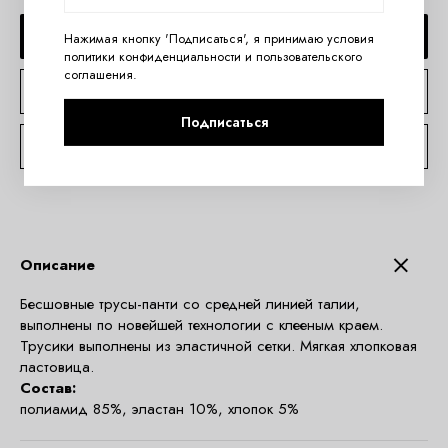
ДОБАВИТЬ В КОРЗИНУ
Нажимая кнопку 'Подписаться', я принимаю условия
политики конфиденциальности
и
пользовательского
соглашения
.
КУПИТЬ В 1 КЛИК
Подписаться
КОНСУЛЬТАЦИЯ ПО TELEGRAM
Описание
Бесшовные трусы-панти со средней линией талии,
выполнены по новейшей технологии с клееным краем.
Трусики выполнены из эластичной сетки. Мягкая хлопковая
ластовица.
Состав:
полиамид 85%, эластан 10%, хлопок 5%